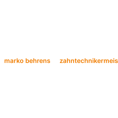
marko behrens
zahntechnikermeis
Individuelle
speziell für S