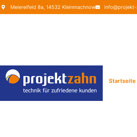
Meiereifeld 8a, 14532 Kleinmachnow
info
@
projekt
Startseite