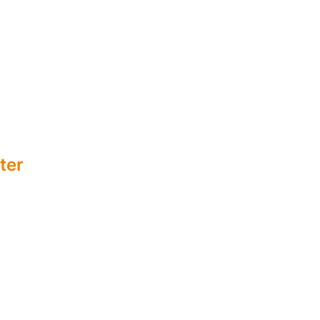
ter
r Zahnersatz
ie.